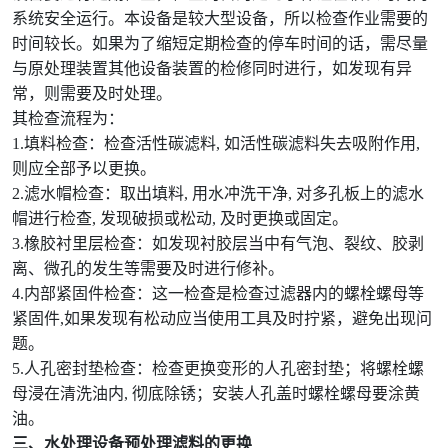
系统安全运行。本设备是较大型设备，所以检查作业需要的
时间较长。如果为了缩短定期检查的停车时间的话，需尽量
与原处理装置其他设备装置的检修同时进行，如发现有异
常，则需要及时处理。
其检查流程为：
1.填料检查：检查活性碳滤料, 如活性碳滤料失去吸附作用,
则应全部予以更换。
2.滤水帽检查：取出填料, 用水冲洗干净, 对多孔板上的滤水
帽进行检查, 发现破损或松动, 及时更换或固定。
3.橡胶衬里层检查：如发现衬胶层当中有气泡、裂纹、胶剥
离、微孔的发生等需要及时进行修补。
4.内部紧固件检查：这一检查是检查过滤器内的螺栓螺母等
紧固件,如果发现有松动应当使用工具及时拧紧，避免出现问
题。
5.人孔密封垫检查：检查更换变形的人孔密封垫；将螺栓螺
母浸在清洗油内, 彻底除锈；安装人孔盖时螺栓螺母要涂黄
油。
三、水处理设备预处理滤料的更换