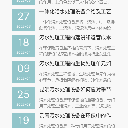
2025-06
的作用，其角色类似于人体的各个器官，它
们是实现污水净化、达标排放的核心组成部
一体化污水处理设备介绍及工艺流程——云南康之地污水处理
27
分。云南康之地污水处理设备厂家，多年来
致力于污水设备的研发与生产。下面就由康
一体化污水处理设备是将一沉池、I、II级接
之地来为大家详细介绍：
2025-06
触氧化池、二沉池、污泥池集中→体的设备,
并在I、II级接触氧化池中进行鼓风曝气,使接
污水处理工程的建设和运营成本如何控制？云南康之地分享
18
触氧化法和活性污泥法有效的结合起来,同
时具备两者的优点,并克服两者的缺点,使污
在环保政策日益严格的背景下，污水处理工
水处理水平进一步提高。接下来康之地污水
2025-04
程的建设与运营成本控制成为行业关注焦
处理设备厂家为您详细介绍：
点。云南康之地作为专业环保服务商，深耕
污水处理工程的生物处理单元如何避免出现污泥膨胀、生物膜脱落等异常情况？
09
污水处理领域多年，凭借全流程管理经验，
为您解析如何在保证处理效果的前提下，实
在污水处理工程领域，生物处理单元作为核
现成本优化。接下来，云南康之地围绕污水
2025-04
心环节，承担着降解有机物、净化水质的重
处理工程全生命周期，结合技术创新与管理
任。然而，运行过程中常面临污泥膨胀、生
昆明污水处理设备如何应对季节性变化？
策略，助您打造高效低耗的污水处理系统。
25
物膜脱落等异常情况，严重影响污水处理效
率与出水水质。如何有效避免这些问题？云
污水处理设备是环保领域的重要设备，专门
南康之地，深耕环保行业多年，以先进技术
2025-03
用于处理生活污水、工业废水等，通过物
与丰富经验，为您揭开生物处理单元稳定运
理、化学或生物方法去除污水中的污染物，
云南污水处理设备在环保中的作用是什么？
行的奥秘！
19
使水质达到排放标准或回用水质要求。污水
处理设备在面对季节性变化时，需要采取一
污水处理设备是一种专门用于处理污水的设