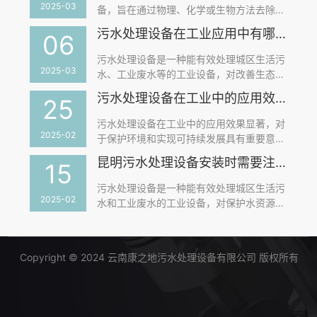
系列措施来确保设备的稳定运行和高效处
2025-03
备，旨在通过物理、化学或生物方法去除污
理。以下是对污水处理设备如何应对季节性
水中的污染物，使水质达到排放标准或回用
污水处理设备在工业应用中有哪些关键优势？
变化的具体策略：
06
水质要求。污水处理设备在环保中发挥着至
关重要的作用，主要体现在以下几个方面：
污水处理设备是一种能有效处理城区生活污
2025-03
水、工业废水等的工业设备，对改善生态环
境、提升城市品位和促进经济发展具有重要
污水处理设备在工业中的应用效果如何？
25
意义。污水处理设备在工业应用中的关键优
势主要体现在以下几个方面：
污水处理设备在工业中的应用效果显著，对
2025-02
于保护环境和实现可持续发展具有重要意
义。以下是污水处理设备在工业中应用效果
昆明污水处理设备安装时需要注意哪些事项？
15
的详细分析：
污水处理设备是一种能有效处理城区生活污
2025-02
水和工业废水的工业设备，对保护水资源、
改善生态环境具有重要意义。污水处理设备
安装时需要注意以下多个事项：
Copyright © 2024 云南康之地污水处理设备有限公司 版权所有