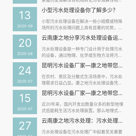
质，再利用气浮法去除SS，达到净化污水
小型污水处理设备你了解多少？
13
的目的。气浮机具有工艺简单、能消除污泥
膨胀、处理能力强等优点。安装前需夯实地
小型污水处理设备在解决一些小规模或特殊
基，设备需调整水平，并设置清洗用下水
2025-09
场所的污水处理问题上具有显著的优势，为
道、清水出口和污泥出口等。
这些地方提供了一种可行的环保解决方案。
云南康之地分享污水处理设备运行中需要注意哪些问题？
20
小型污水处理设备在医院等场所的应用，不
仅关系到环境保护，更关系到人们的生活健
污水处理设备是一种专门设计用于处理污水
康。选择合适的污水处理设备，进行科学规
2025-08
的设备，通过物理、化学或生物方法将污水
范的维护，是确保水处理效果的关键。欢迎
中的有害物质去除或转化，使污水达到排放
昆明污水设备厂家—康之地带您了解生活污水处理设备的功能和结构
大家咨询云南康之地，我们为你提供专业的
24
或再利用的标准。污水处理设备在运行中需
污水处理解决方案，让我们共同为清洁的环
要注意多个方面的问题，以确保其稳定运行
在农村、景区及分散式生活场景中，污水处
境努力。
和高效处理污水。以下是一些关键注意事
2025-07
理需求日益凸显。康之地污水处理设备凭借
项：
其高效集成化设计，成为众多项目的优选方
昆明污水设备厂家—康之地带您快速了解地埋式污水处理设备常识
15
案。该设备专为小规模场景打造，处理量灵
活适配500m³/d以下需求，兼具快速安装、
近20年来，国内开发出数量众多的新型地埋
低土建成本等优势，助力绿色生态建设。
2025-07
式低能耗生活污水处理装置。那么地埋式污
水处理设备有哪些常识呢？下面由云南的污
云南康之地污水处理：污水处理设备的精细化保养
27
水设备厂家——康之地污水处理设备来为大
家解析：
污水处理设备在污水处理厂中起着至关重要