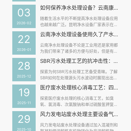
能使土建基础和预留孔工作出现偏差，造成
善生态环境、提升城市品位和促进经济发展
如何保养净水处理设备？云南康之地水处理设备告诉您
土建的返工。
03
具有重要意义。污水处理设备在农业废水处
理中的应用非常广泛且重要，主要体现在以
随着生活水平的不断提高净水处理设备应用
下几个方面：
2026-02
也越来越广泛。昆明净水设备厂家表示在日
常的使用过程中要对其做好一定的保养，以
云南净水处理设备使用久了产水量下降怎么办？
22
避免长期使用设备而出现故障，那么保养净
水处理设备都有哪些注意事项呢？
云南净水处理设备不论是工业用还是家用都
2026-01
为我们带来了诸多的方便与好处，但是有些
用户在使用净水处理设备的过程当中发现其
SBR污水处理工艺的抗冲击性：为何它不易受源头污水波动影响？
28
产水量逐渐的减少了，那这是由什么原因造
成的呢？据云南净水处理设备厂家小编了
探索为何SBR污水处理工艺备受青睐。了解
解，造成反渗透设备产水量减少的原因有以
2025-12
SBR如何在处理源头污水波动时展现出出色
下几点.
的抗冲击性能和稳定处理效果。点击了解更
医疗废水处理核心消毒工艺：四个常用消毒工艺解析
19
多
探索医疗废水处理的核心消毒工艺，如臭
2025-11
氧、氯消毒、次氯酸钠和单过硫酸氢钾复合
粉。理解各工艺的优缺点，确保病原微生物
风力发电站废水处理主要设备气浮机介绍
29
和化学污染物的有效去除，为保护环境和人
类健康提供科学指导。
风力发电站废水处理设备通过加入混凝剂和
2025-10
絮凝剂使溶解性有机物转化为非溶解性物