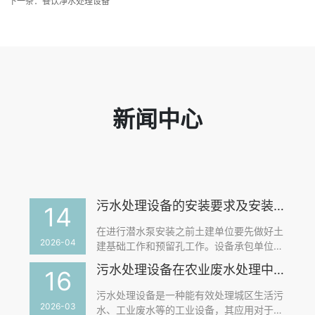
下一条：
餐饮净水处理设备
新闻中心
污水处理设备的安装要求及安装质量控制要点
14
在进行潜水泵安装之前土建单位要先做好土
2026-04
建基础工作和预留孔工作。设备承包单位则
根据设备的预埋情况和设计单位进行技术交
污水处理设备在农业废水处理中的应用如何？
16
底。建设单位会同设计单位要根据交底中提
供的设备参数要求进行基础设计。如果设计
污水处理设备是一种能有效处理城区生活污
方或者设备承包单位技术交底不充分，就可
2026-03
水、工业废水等的工业设备，其应用对于改